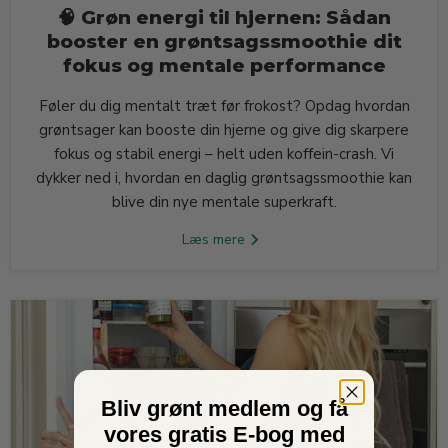
🧠 Grøn energi til hjernen: Sådan
booster en grøntsagssmoothie dit
fokus og mentale performance
Føler du dig mentalt træt før frokost? Opdag hvordan
grøntsager kan booste din hjerne og give dig skarpere
fokus og stabil energi – helt uden koffein-crash. Vi
dykker ned i, hvordan en daglig grøntsagssmoothie kan
blive din nye mentale superkraft.
Læs mere
Bliv grønt medlem og få
vores gratis E-bog med