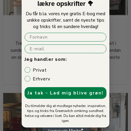
lækre opskrifter 🥦
Du får b.la. vores nye gratis E-bog med
unikke opskrifter, samt de nyeste tips
Den nemmeste og sundeste
og tricks til en sundere hverdag!
morgenmad
Fornavn
Travlhed og træthed gør det svært at holde fast i
E-mail
sunde vaner – især om morgenen. Her deler vi, hvordan
en simpel grøntsagssmoothie kan blive din nemmeste
Jeg handler som:
og sundeste start på dagen.
Privat
Læs mere
Erhverv
Ja tak - Lad mig blive grøn!
Du tilmelder dig at modtage nyheder, inspiration,
tips og tricks fra Greenwitch omkring sundhed,
helse og velvære i livet. Du kan altid melde dig fra
igen.