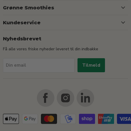
Grønne Smoothies
Kundeservice
Nyhedsbrevet
Få alle vores friske nyheder leveret til din indbakke
Tilmeld
Din email
Find
Find
Find
us
us
us
on
on
on
Facebook
Instagram
LinkedIn