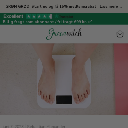
GRØN GRØD! Start nu og få 15% medlemsrabat | Læs mere →
Billig fragt som abonnent / fri fragt 699 kr. ✅
Menu
View
cart
juni 7, 2023
Sebastian Alexander