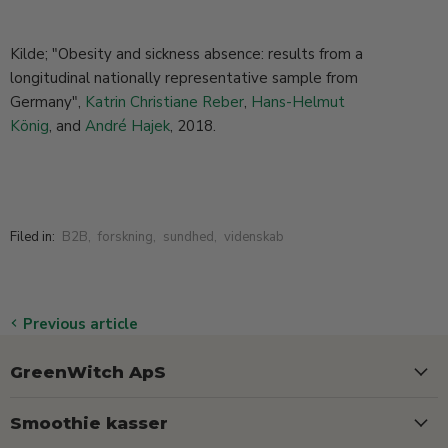
Kilde; "Obesity and sickness absence: results from a
longitudinal nationally representative sample from
Germany",
Katrin Christiane Reber
,
Hans-Helmut
König
,
and
André Hajek
, 2018.
Filed in:
B2B
,
forskning
,
sundhed
,
videnskab
Previous article
GreenWitch ApS
Smoothie kasser