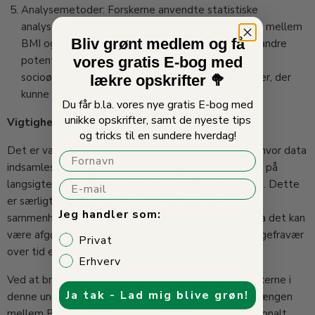
Analysemetoder: Forskerne anvendte statistiske
analysemetoder til at undersøge sammenhængen mellem
Bliv grønt medlem og få
BMI og sygefravær. Disse metoder tog højde for andre
potentielle påvirkningsfaktorer som alder, køn,
vores gratis E-bog med
socioøkonomisk status og andre relevante variabler, der
lækre opskrifter 🥦
kunne påvirke resultaterne.
Du får b.la. vores nye gratis E-bog med
unikke opskrifter, samt de nyeste tips
Vigtigheden af en "longitudinel" tilgang:
og tricks til en sundere hverdag!
Det er værd at bemærke, at en longitudinel tilgang, hvor data
Fornavn
indsamles over tid, giver forskerne mulighed for at se på
langsigtede trends og identificere ændringer over tid. Dette
E-mail
er særligt vigtigt, når det kommer til at undersøge
Jeg handler som:
sammenhængen mellem overvægt og sygefravær, da det kan
være afgørende at se på, om fedme fører til øget sygefravær
Privat
over tid eller omvendt.
Erhverv
Ved at bruge denne omfattende metode kunne forskerne i
Ja tak - Lad mig blive grøn!
denne undersøgelse analysere og vurdere sammenhængen
mellem BMI, overvægt og sygefravær blandt en nationalt