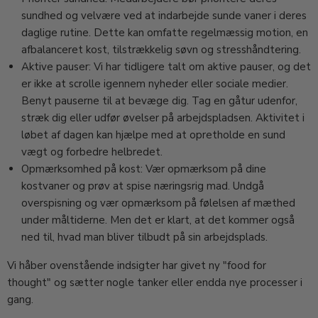
sundhed og velvære ved at indarbejde sunde vaner i deres
daglige rutine. Dette kan omfatte regelmæssig motion, en
afbalanceret kost, tilstrækkelig søvn og stresshåndtering.
Aktive pauser: Vi har tidligere talt om aktive pauser, og det
er ikke at scrolle igennem nyheder eller sociale medier.
Benyt pauserne til at bevæge dig. Tag en gåtur udenfor,
stræk dig eller udfør øvelser på arbejdspladsen. Aktivitet i
løbet af dagen kan hjælpe med at opretholde en sund
vægt og forbedre helbredet.
Opmærksomhed på kost: Vær opmærksom på dine
kostvaner og prøv at spise næringsrig mad. Undgå
overspisning og vær opmærksom på følelsen af mæthed
under måltiderne. Men det er klart, at det kommer også
ned til, hvad man bliver tilbudt på sin arbejdsplads.
Vi håber ovenstående indsigter har givet ny "food for
thought" og sætter nogle tanker eller endda nye processer i
gang.