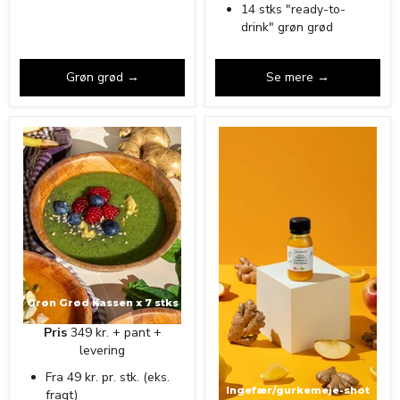
14 stks "ready-to-
drink" grøn grød
Grøn grød →
Se mere →
Grøn Grød Kassen x 7 stks
Pris
349 kr. + pant +
levering
Fra 49 kr. pr. stk. (eks.
Ingefær/gurkemeje-shot
fragt)