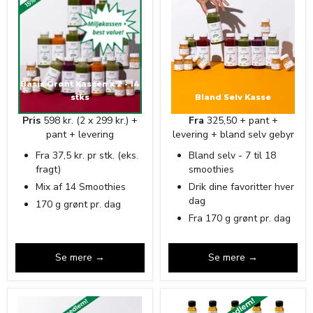
Basis Grønt Kassen x 2 - 14
stks
Bland Selv Kasse
Pris
598 kr. (2 x 299 kr.) +
Fra
325,50 + pant +
pant + levering
levering + bland selv gebyr
Fra 37,5 kr. pr stk. (eks.
Bland selv - 7 til 18
fragt)
smoothies
Mix af 14 Smoothies
Drik dine favoritter hver
dag
170 g grønt pr. dag
Fra 170 g grønt pr. dag
Se mere →
Se mere →