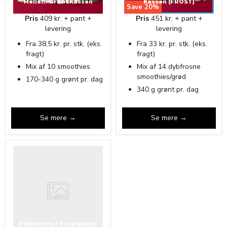
Mellem Grønt Kassen
Kassen (FROST)
Save
20
%
Pris
409 kr. + pant +
Pris
451 kr. + pant +
levering
levering
Fra 38,5 kr. pr. stk. (eks.
Fra 33 kr. pr. stk. (eks.
fragt)
fragt)
Mix af 10 smoothies
Mix af 14 dybfrosne
smoothies/grød
170-340 g grønt pr. dag
340 g grønt pr. dag
Se mere →
Se mere →
Redelivery / Fragtgebyr