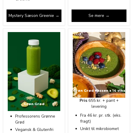
Mystery Sæson Greenie →
Se mere →
Grøn Grød Kassen x 14 stks
Pris
655 kr. + pant +
Grøn Grød
levering
Fra 46 kr. pr. stk. (eks.
Professorens Grønne
fragt)
Grød
Unikt til mikrobiomet
Vegansk & Glutenfri