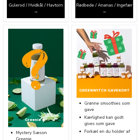
Gulerod / Hvidkål / Havtorn
Rødbede / Ananas / Ingefær
→
→
GREENWITCH GAVEKORT
Grønne smoothies som
gave
Kærlighed kan godt
Greenie #?
gives som gave
Forkæl en du holder af
Mystery Sæson
Greenie