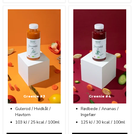
Greenie #3
Greenie #4
Gulerod / Hvidkål /
Rødbede / Ananas /
Havtorn
Ingefær
103 kJ / 25 kcal / 100ml
125 kJ / 30 kcal / 100ml