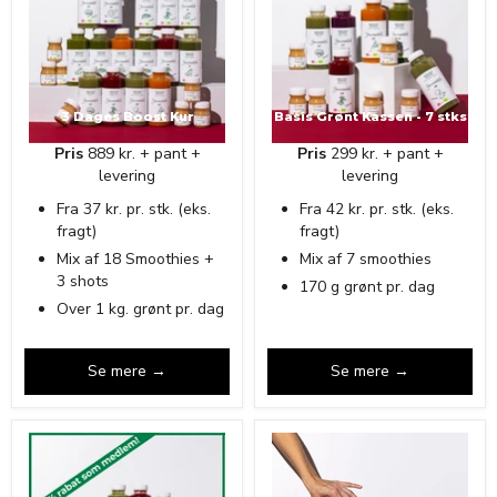
3 Dages Boost Kur
Basis Grønt Kassen - 7 stks
Pris
889 kr. + pant +
Pris
299 kr. + pant +
levering
levering
Fra 37 kr. pr. stk. (eks.
Fra 42 kr. pr. stk. (eks.
fragt)
fragt)
Mix af 18 Smoothies +
Mix af 7 smoothies
3 shots
170 g grønt pr. dag
Over 1 kg. grønt pr. dag
Se mere →
Se mere →