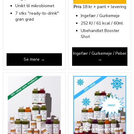
Unikt til mikrobiomet
Pris
18 kr + pant + levering
7 stks "ready-to-drink"
Ingefær / Gurkemeje
grøn grød
252 KJ / 61 kcal / 60ml
Ubehandlet Booster
Shot
Ingefær / Gurkemeje / Peber
Se mere →
→
Mystery Ekstra Grønt