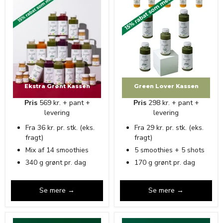
Ekstra Grønt Kassen
Green Lover Kassen
Pris
569 kr. + pant +
Pris
298 kr. + pant +
levering
levering
Fra 36 kr. pr. stk. (eks.
Fra 29 kr. pr. stk. (eks.
fragt)
fragt)
Mix af 14 smoothies
5 smoothies + 5 shots
340 g grønt pr. dag
170 g grønt pr. dag
Se mere →
Se mere →